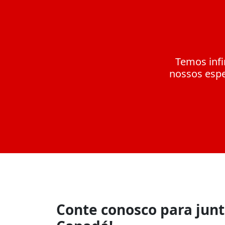
Temos infi
nossos espe
Conte conosco para junt