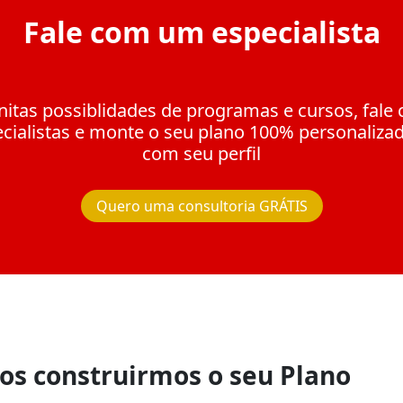
Fale com um especialista
nitas possiblidades de programas e cursos, fal
cialistas e monte o seu plano 100% personaliza
com seu perfil
Quero uma consultoria GRÁTIS
os construirmos o seu Plano